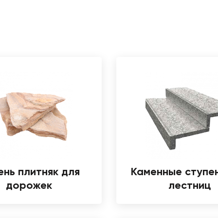
ень плитняк для
Каменные ступе
дорожек
лестниц