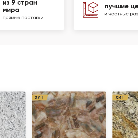
из 9 стран
лучшие ц
мира
и честные ра
прямые поставки
ХИТ
ХИТ