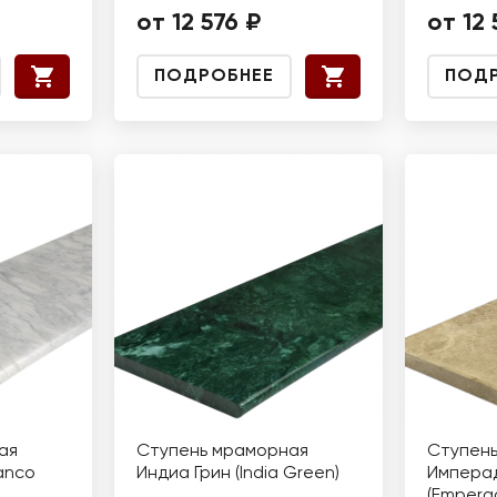
от 12 576 ₽
от 12 
ПОДРОБНЕЕ
ПОД
ая
Ступень мраморная
Ступен
anco
Индиа Грин (India Green)
Импера
(Emperad