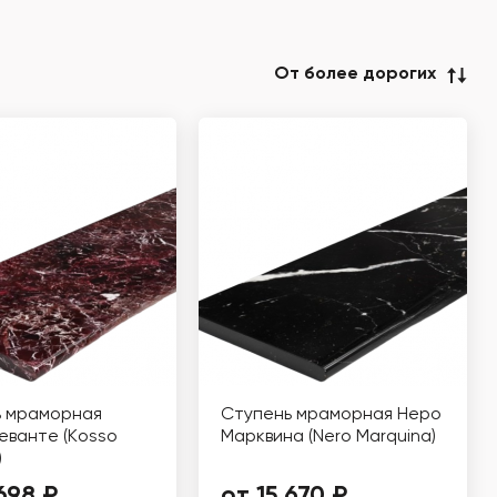
От более дорогих
ь мраморная
Ступень мраморная Неро
еванте (Кosso
Марквина (Nero Marquina)
)
698 ₽
от 15 670 ₽