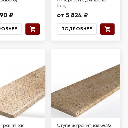
(Gabbro)
Империал Ред (Imperial
Red)
890 ₽
от 5 824 ₽
РОБНЕЕ
ПОДРОБНЕЕ
 гранитная
Ступень гранитная G682