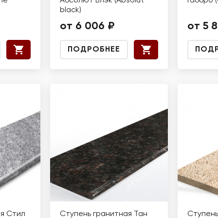
me
Абсолют Блэк (Absolut
Габбро 
black)
от 6 006 ₽
от 5 
ПОДРОБНЕЕ
ПОД
я Стил
Ступень гранитная Тан
Ступень