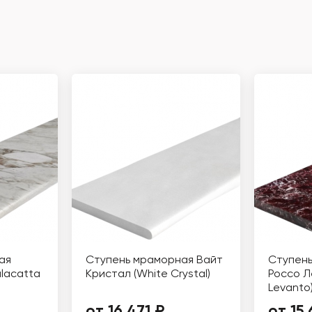
ая
Ступень мраморная Вайт
Ступен
alacatta
Кристал (White Crystal)
Россо Л
Levanto
от 16 471 ₽
от 15 