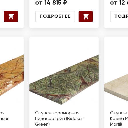
от 14 815 ₽
от 12
ПОДРОБНЕЕ
ПОД
ая
Ступень мраморная
Ступен
asar
Бидасар Грин (Bidasar
Крема 
Green)
Marfil)