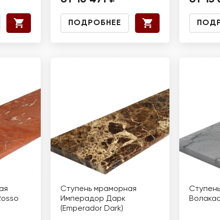
ПОДРОБНЕЕ
ПОД
ая
Ступень мраморная
Ступен
Rosso
Имперадор Дарк
Волакас
(Emperador Dark)