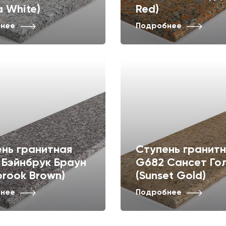
a White)
Red)
нее
Подробнее
нь гранитная
Ступень гранит
 Бэйнбрук Браун
G682 Сансет Го
brook Brown)
(Sunset Gold)
нее
Подробнее