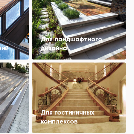
Для ландшафтного
ний
дизайна
Для гостиничных
комплексов