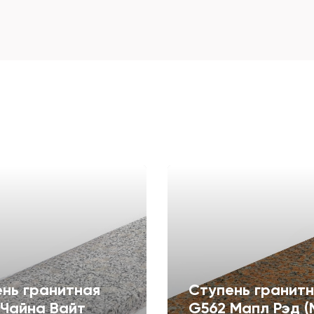
нь гранитная
Ступень гранит
Чайна Вайт
G562 Мапл Рэд (