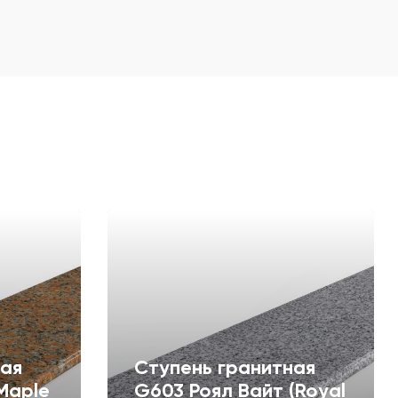
ная
Ступень гранитная
Maple
G603 Роял Вайт (Royal