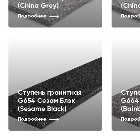
(China Grey)
(Chin
Подробнее
Подроб
Ступень гранитная
Ступе
G654 Сезам Блэк
G664
(Sesame Black)
(Bain
Подробнее
Подроб