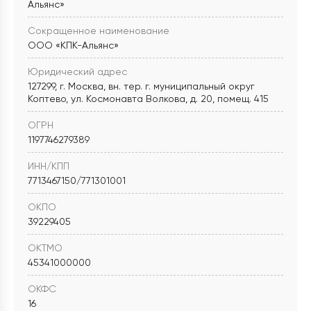
Альянс»
Сокращенное наименование
ООО «КПК-Альянс»
Юридический адрес
127299, г. Москва, вн. тер. г. муниципальный округ
Коптево, ул. Космонавта Волкова, д. 20, помещ. 415
ОГРН
1197746279389
ИНН/КПП
7713467150/771301001
ОКПО
39229405
ОКТМО
45341000000
ОКФС
16