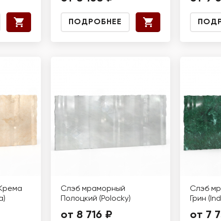
ПОДРОБНЕЕ
ПОД
Крема
Слэб мраморный
Слэб м
a)
Полоцкий (Polocky)
Грин (In
от 8 716 ₽
от 7 7