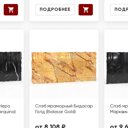
ПОДРОБНЕЕ
ПОД
Неро
Слэб мраморный Бидасар
Слэб мр
rquina)
Голд (Bidasar Gold)
Марквин
от 8 108 ₽
от 9 6