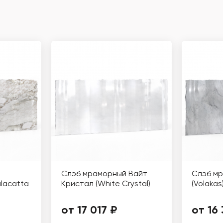
Слэб мраморный Вайт
Слэб м
alacatta
Кристал (White Crystal)
(Volakas
от 17 017 ₽
от 16