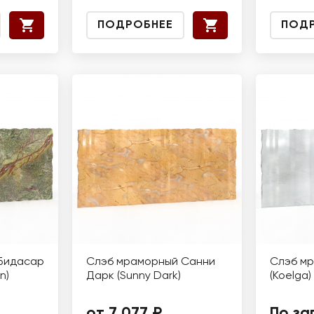
ПОДРОБНЕЕ
ПОД
Бидасар
Слэб мраморный Санни
Слэб мр
n)
Дарк (Sunny Dark)
(Koelga)
от 7 077 ₽
По за