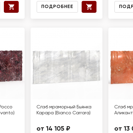
ПОДРОБНЕЕ
ПОД
Россо
Слэб мраморный Бьянка
Слэб м
vanto)
Карара (Bianco Carrara)
Аликанте
от 14 105 ₽
от 13