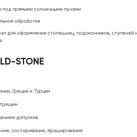
е под прямыми солнечными лучами
ильной обработке
ал для оформления столешниц, подоконников, ступеней и
в.
ILD-STONE
нии, Греции и Турции
 трещин
дением допусков
ние, состаривание, браширование