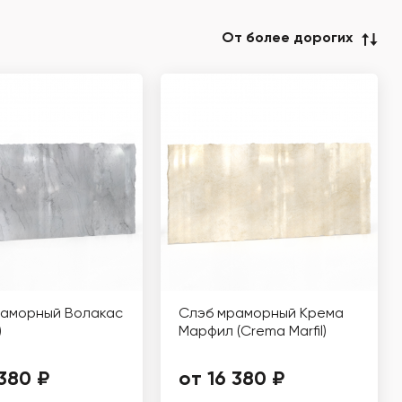
От более дорогих
раморный Волакас
Слэб мраморный Крема
)
Марфил (Crema Marfil)
 380 ₽
от 16 380 ₽