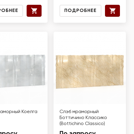
РОБНЕЕ
ПОДРОБНЕЕ
аморный Коелга
Слэб мраморный
Боттичино Классико
(Bottichino Classico)
просу
По запросу