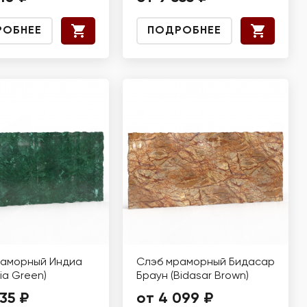
РОБНЕЕ
ПОДРОБНЕЕ
раморный Индиа
Слэб мраморный Бидасар
dia Green)
Браун (Bidasar Brown)
35 ₽
от 4 099 ₽