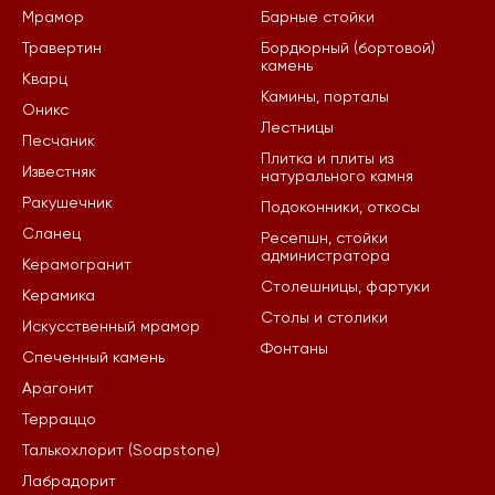
Мрамор
Барные стойки
Травертин
Бордюрный (бортовой)
камень
Кварц
Камины, порталы
Оникс
Лестницы
Песчаник
Плитка и плиты из
Известняк
натурального камня
Ракушечник
Подоконники, откосы
Сланец
Ресепшн, стойки
администратора
Керамогранит
Столешницы, фартуки
Керамика
Столы и столики
Искусственный мрамор
Фонтаны
Спеченный камень
Арагонит
Терраццо
Талькохлорит (Soapstone)
Лабрадорит