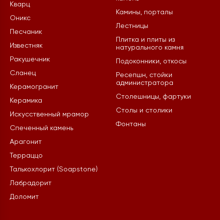
Кварц
Камины, порталы
Оникс
Лестницы
Песчаник
Плитка и плиты из
Известняк
натурального камня
Ракушечник
Подоконники, откосы
Сланец
Ресепшн, стойки
администратора
Керамогранит
Столешницы, фартуки
Керамика
Столы и столики
Искусственный мрамор
Фонтаны
Спеченный камень
Арагонит
Терраццо
Талькохлорит (Soapstone)
Лабрадорит
Доломит