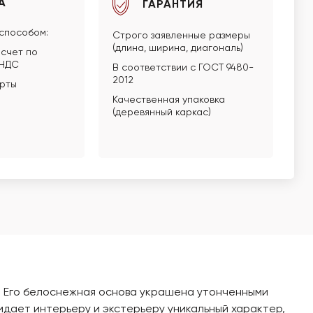
А
ГАРАНТИЯ
способом:
Строго заявленные размеры
(длина, ширина, диагональ)
счет по
 НДС
В соответствии с ГОСТ 9480-
2012
арты
Качественная упаковка
(деревянный каркас)
в. Его белоснежная основа украшена утонченными
ридает интерьеру и экстерьеру уникальный характер,