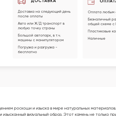
ДОСТАВКА
ОПЛАТ
Доставка на следующий день
Оплата любым 
после оплаты
Безналичный ра
Авто или Ж/Д транспорт в
общей схеме с
любую точку страны
Пластиковые к
Большой автопарк, в т.ч.
Наличные
машины с манипулятором
Погрузка и разгрузка -
бесплатно
ощением роскоши и изыска в мире натуральных материало
и изысканный визуальный образ. Этот камень не только п