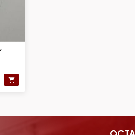
ь
ОСТА