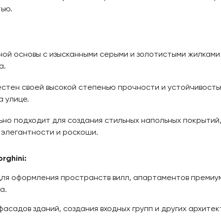
ью.
й основы с изысканными серыми и золотистыми жилками 
а.
вестен своей высокой степенью прочности и устойчивость
а улице.
но подходит для создания стильных напольных покрытий,
 элегантности и роскоши.
rghini:
ля оформления пространств вилл, апартаментов премиум
а.
асадов зданий, создания входных групп и других архите