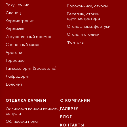
Ракушечник
Подоконники, откосы
Сланец
Ресепшн, стойки
администратора
Керамогранит
Столешницы, фартуки
Керамика
Столы и столики
Искусственный мрамор
Фонтаны
Спеченный камень
Арагонит
Терраццо
Талькохлорит (Soapstone)
Лабрадорит
Доломит
ОТДЕЛКА КАМНЕМ
О КОМПАНИИ
ГАЛЕРЕЯ
Облицовка ванной комнаты,
санузла
БЛОГ
Облицовка пола
КОНТАКТЫ