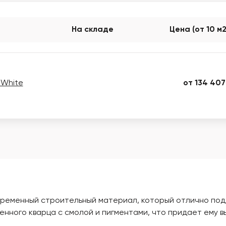
На складе
Цена (от 10 м
 White
от 134 407
овременный строительный материал, который отлично подх
нного кварца с смолой и пигментами, что придает ему в