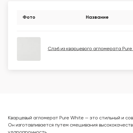
Фото
Название
Слэб из кварцевого агломерата Pure
Кварцевый агломерат Pure White — это стильный и с
Он изготавливается путем смешивания высококачестве
ударопрочность.