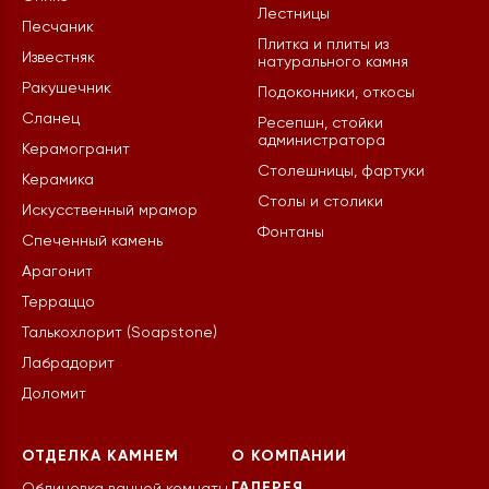
Лестницы
Песчаник
Плитка и плиты из
Известняк
натурального камня
Ракушечник
Подоконники, откосы
Сланец
Ресепшн, стойки
администратора
Керамогранит
Столешницы, фартуки
Керамика
Столы и столики
Искусственный мрамор
Фонтаны
Спеченный камень
Арагонит
Терраццо
Талькохлорит (Soapstone)
Лабрадорит
Доломит
ОТДЕЛКА КАМНЕМ
О КОМПАНИИ
ГАЛЕРЕЯ