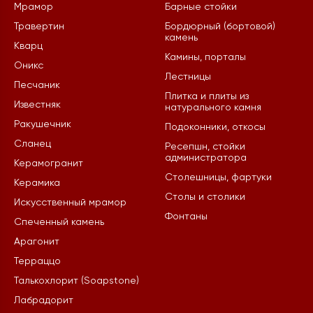
Мрамор
Барные стойки
Травертин
Бордюрный (бортовой)
камень
Кварц
Камины, порталы
Оникс
Лестницы
Песчаник
Плитка и плиты из
Известняк
натурального камня
Ракушечник
Подоконники, откосы
Сланец
Ресепшн, стойки
администратора
Керамогранит
Столешницы, фартуки
Керамика
Столы и столики
Искусственный мрамор
Фонтаны
Спеченный камень
Арагонит
Терраццо
Талькохлорит (Soapstone)
Лабрадорит