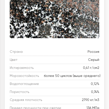
Страна
Россия
Цвет
Серый
Истираемость
0,41 г/см2
Морозостойкость
более 50 циклов (выше среднего)
Водопоглощение
0,12%
Пористость
0,74%
Средняя плотность
2790 кг/м3
Предел прочности при сжатии
136 МПа