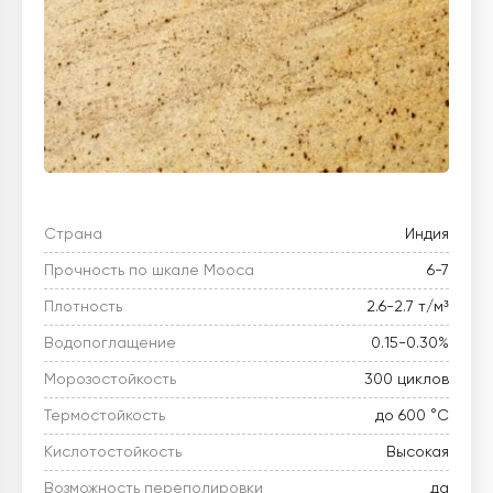
Страна
Индия
Прочность по шкале Мооса
6-7
Плотность
2.6-2.7 т/м³
Водопоглащение
0.15-0.30%
Морозостойкость
300 циклов
Термостойкость
до 600 °C
Кислотостойкость
Высокая
Возможность переполировки
да