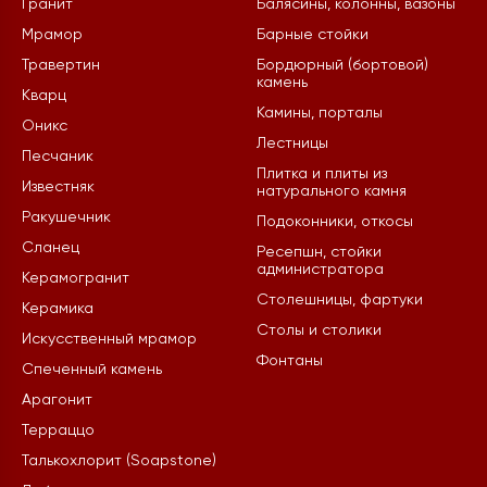
Гранит
Балясины, колонны, вазоны
Мрамор
Барные стойки
Травертин
Бордюрный (бортовой)
камень
Кварц
Камины, порталы
Оникс
Лестницы
Песчаник
Плитка и плиты из
Известняк
натурального камня
Ракушечник
Подоконники, откосы
Сланец
Ресепшн, стойки
администратора
Керамогранит
Столешницы, фартуки
Керамика
Столы и столики
Искусственный мрамор
Фонтаны
Спеченный камень
Арагонит
Терраццо
Талькохлорит (Soapstone)