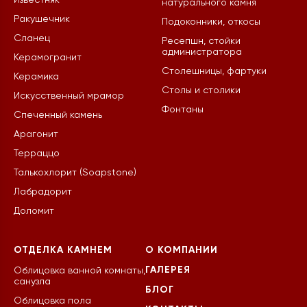
Известняк
натурального камня
Ракушечник
Подоконники, откосы
Сланец
Ресепшн, стойки
администратора
Керамогранит
Столешницы, фартуки
Керамика
Столы и столики
Искусственный мрамор
Фонтаны
Спеченный камень
Арагонит
Терраццо
Талькохлорит (Soapstone)
Лабрадорит
Доломит
ОТДЕЛКА КАМНЕМ
О КОМПАНИИ
ГАЛЕРЕЯ
Облицовка ванной комнаты,
санузла
БЛОГ
Облицовка пола