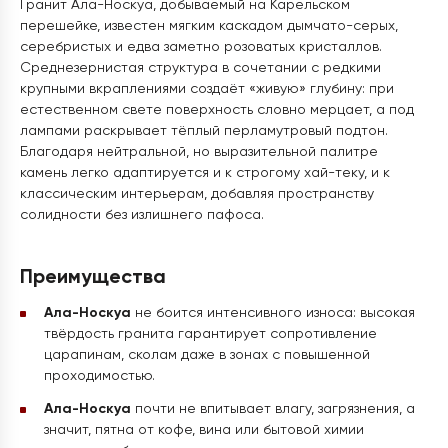
Гранит Ала-Носкуа, добываемый на Карельском
перешейке, известен мягким каскадом дымчато-серых,
серебристых и едва заметно розоватых кристаллов.
Среднезернистая структура в сочетании с редкими
крупными вкраплениями создаёт «живую» глубину: при
естественном свете поверхность словно мерцает, а под
лампами раскрывает тёплый перламутровый подтон.
Благодаря нейтральной, но выразительной палитре
камень легко адаптируется и к строгому хай-теку, и к
классическим интерьерам, добавляя пространству
солидности без излишнего пафоса.
Преимущества
Ала-Носкуа
не боится интенсивного износа: высокая
твёрдость гранита гарантирует сопротивление
царапинам, сколам даже в зонах с повышенной
проходимостью.
Ала-Носкуа
почти не впитывает влагу, загрязнения, а
значит, пятна от кофе, вина или бытовой химии