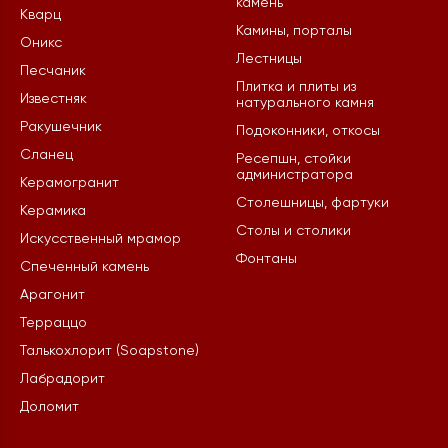
камень
Кварц
Камины, порталы
Оникс
Лестницы
Песчаник
Плитка и плиты из
Известняк
натурального камня
Ракушечник
Подоконники, откосы
Сланец
Ресепшн, стойки
администратора
Керамогранит
Столешницы, фартуки
Керамика
Столы и столики
Искусственный мрамор
Фонтаны
Спеченный камень
Арагонит
Терраццо
Талькохлорит (Soapstone)
Лабрадорит
Доломит