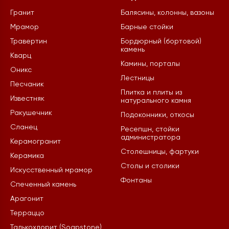
Гранит
Балясины, колонны, вазоны
Мрамор
Барные стойки
Травертин
Бордюрный (бортовой)
камень
Кварц
Камины, порталы
Оникс
Лестницы
Песчаник
Плитка и плиты из
Известняк
натурального камня
Ракушечник
Подоконники, откосы
Сланец
Ресепшн, стойки
администратора
Керамогранит
Столешницы, фартуки
Керамика
Столы и столики
Искусственный мрамор
Фонтаны
Спеченный камень
Арагонит
Терраццо
Талькохлорит (Soapstone)