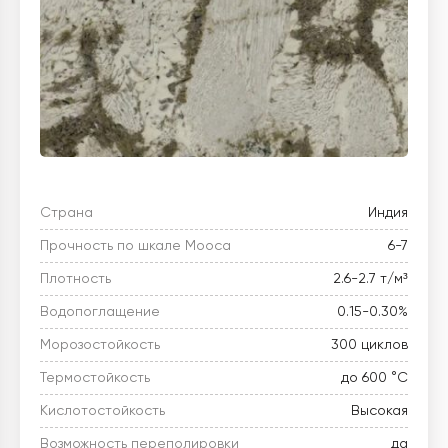
Страна
Индия
Прочность по шкале Мооса
6-7
Плотность
2.6-2.7 т/м³
Водопоглащение
0.15-0.30%
Морозостойкость
300 циклов
Термостойкость
до 600 °C
Кислотостойкость
Высокая
Возможность переполировки
да