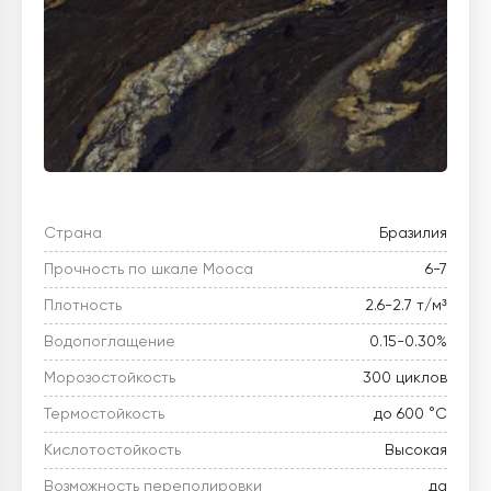
Страна
Бразилия
Прочность по шкале Мооса
6-7
Плотность
2.6-2.7 т/м³
Водопоглащение
0.15-0.30%
Морозостойкость
300 циклов
Термостойкость
до 600 °C
Кислотостойкость
Высокая
Возможность переполировки
да