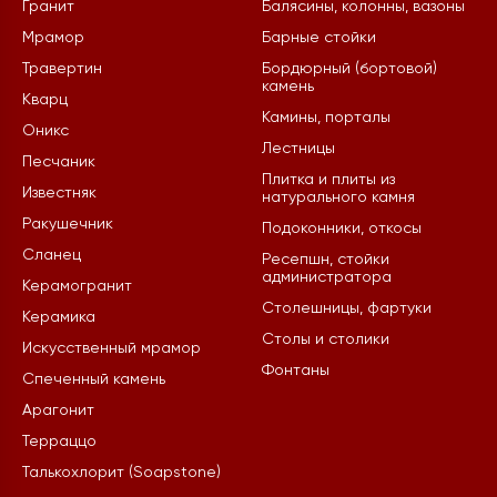
Гранит
Балясины, колонны, вазоны
Мрамор
Барные стойки
Травертин
Бордюрный (бортовой)
камень
Кварц
Камины, порталы
Оникс
Лестницы
Песчаник
Плитка и плиты из
Известняк
натурального камня
Ракушечник
Подоконники, откосы
Сланец
Ресепшн, стойки
администратора
Керамогранит
Столешницы, фартуки
Керамика
Столы и столики
Искусственный мрамор
Фонтаны
Спеченный камень
Арагонит
Терраццо
Талькохлорит (Soapstone)