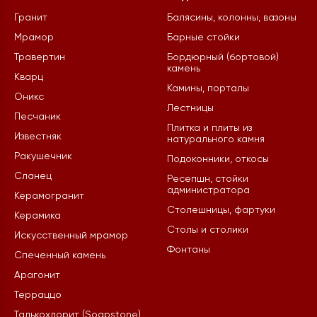
Гранит
Балясины, колонны, вазоны
Мрамор
Барные стойки
Травертин
Бордюрный (бортовой)
камень
Кварц
Камины, порталы
Оникс
Лестницы
Песчаник
Плитка и плиты из
Известняк
натурального камня
Ракушечник
Подоконники, откосы
Сланец
Ресепшн, стойки
администратора
Керамогранит
Столешницы, фартуки
Керамика
Столы и столики
Искусственный мрамор
Фонтаны
Спеченный камень
Арагонит
Терраццо
Талькохлорит (Soapstone)