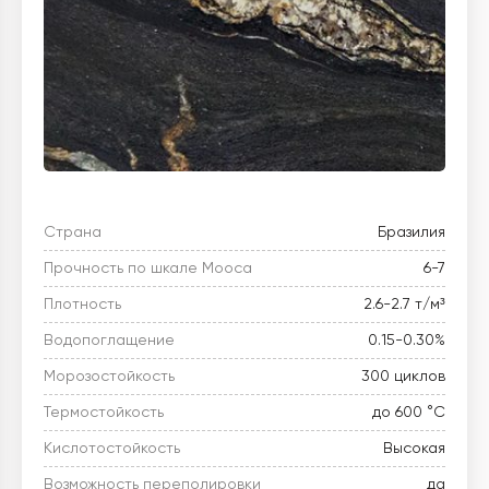
Страна
Бразилия
Прочность по шкале Мооса
6-7
Плотность
2.6-2.7 т/м³
Водопоглащение
0.15-0.30%
Морозостойкость
300 циклов
Термостойкость
до 600 °C
Кислотостойкость
Высокая
Возможность переполировки
да