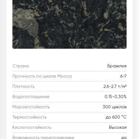
Страна
Бразилия
Прочность по шкале Мооса
6-7
Плотность
2.6-2.7 т/м³
Водопоглащение
0.15-0.30%
Морозостойкость
300 циклов
Термостойкость
до 600 °C
Кислотостойкость
Высокая
Возможность переполировки
да