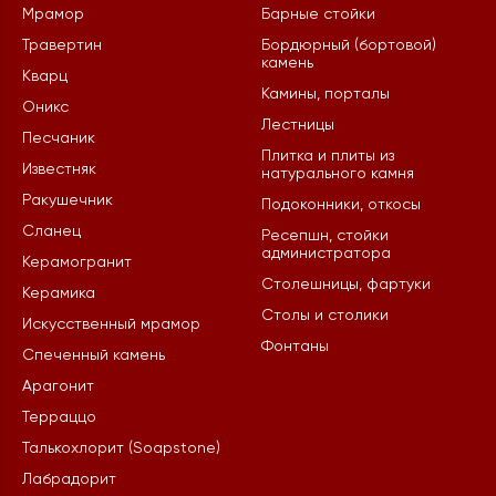
Мрамор
Барные стойки
Травертин
Бордюрный (бортовой)
камень
Кварц
Камины, порталы
Оникс
Лестницы
Песчаник
Плитка и плиты из
Известняк
натурального камня
Ракушечник
Подоконники, откосы
Сланец
Ресепшн, стойки
администратора
Керамогранит
Столешницы, фартуки
Керамика
Столы и столики
Искусственный мрамор
Фонтаны
Спеченный камень
Арагонит
Терраццо
Талькохлорит (Soapstone)
Лабрадорит