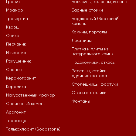
Гранит
Балясины, колонны, вазоны
Мрамор
Барные стойки
Травертин
Бордюрный (бортовой)
камень
Кварц
Камины, порталы
Оникс
Лестницы
Песчаник
Плитка и плиты из
Известняк
натурального камня
Ракушечник
Подоконники, откосы
Сланец
Ресепшн, стойки
администратора
Керамогранит
Столешницы, фартуки
Керамика
Столы и столики
Искусственный мрамор
Фонтаны
Спеченный камень
Арагонит
Терраццо
Талькохлорит (Soapstone)