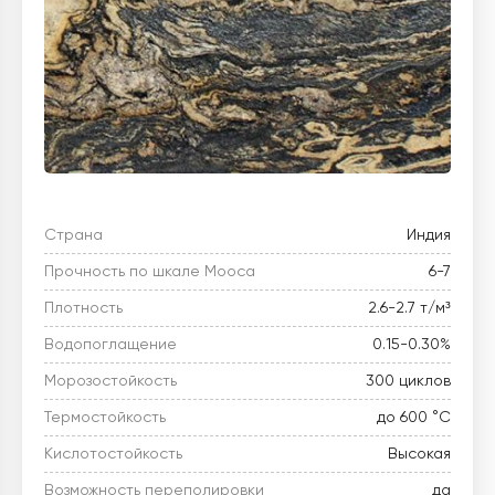
Страна
Индия
Прочность по шкале Мооса
6-7
Плотность
2.6-2.7 т/м³
Водопоглащение
0.15-0.30%
Морозостойкость
300 циклов
Термостойкость
до 600 °C
Кислотостойкость
Высокая
Возможность переполировки
да