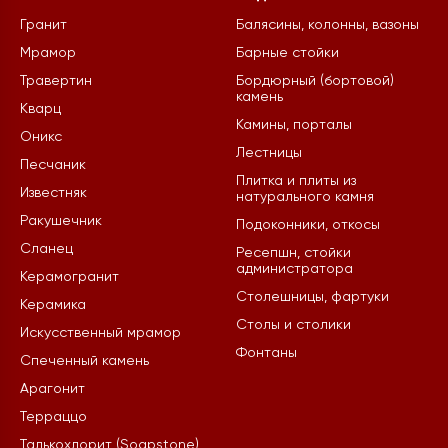
Гранит
Балясины, колонны, вазоны
Мрамор
Барные стойки
Травертин
Бордюрный (бортовой)
камень
Кварц
Камины, порталы
Оникс
Лестницы
Песчаник
Плитка и плиты из
Известняк
натурального камня
Ракушечник
Подоконники, откосы
Сланец
Ресепшн, стойки
администратора
Керамогранит
Столешницы, фартуки
Керамика
Столы и столики
Искусственный мрамор
Фонтаны
Спеченный камень
Арагонит
Терраццо
Талькохлорит (Soapstone)