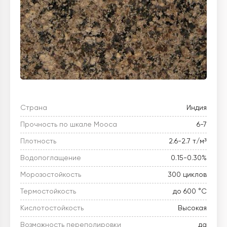
Страна
Индия
Прочность по шкале Мооса
6-7
Плотность
2.6-2.7 т/м³
Водопоглащение
0.15-0.30%
Морозостойкость
300 циклов
Термостойкость
до 600 °C
Кислотостойкость
Высокая
Возможность переполировки
да