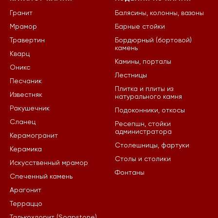
Гранит
Балясины, колонны, вазоны
Мрамор
Барные стойки
Травертин
Бордюрный (бортовой)
камень
Кварц
Камины, порталы
Оникс
Лестницы
Песчаник
Плитка и плиты из
Известняк
натурального камня
Ракушечник
Подоконники, откосы
Сланец
Ресепшн, стойки
администратора
Керамогранит
Столешницы, фартуки
Керамика
Столы и столики
Искусственный мрамор
Фонтаны
Спеченный камень
Арагонит
Терраццо
Талькохлорит (Soapstone)