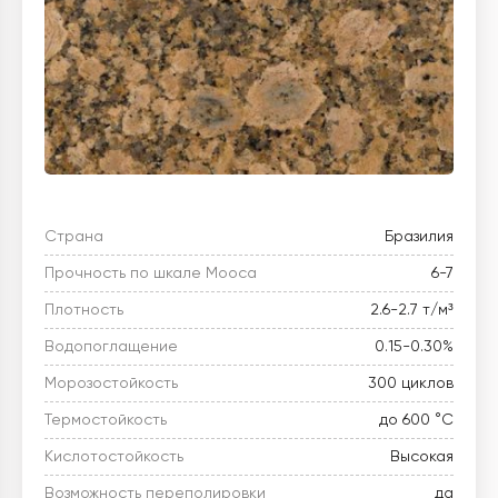
Страна
Бразилия
Прочность по шкале Мооса
6-7
Плотность
2.6-2.7 т/м³
Водопоглащение
0.15-0.30%
Морозостойкость
300 циклов
Термостойкость
до 600 °C
Кислотостойкость
Высокая
Возможность переполировки
да