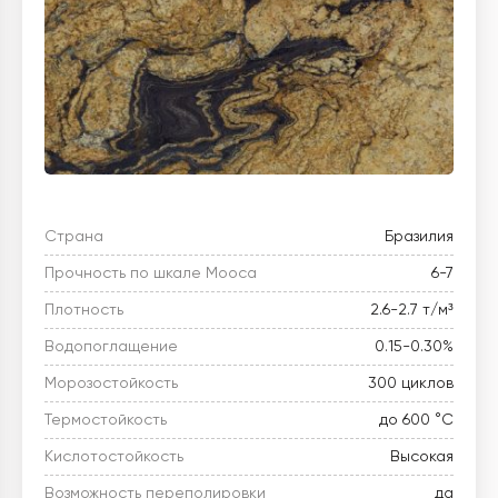
Страна
Бразилия
Прочность по шкале Мооса
6-7
Плотность
2.6-2.7 т/м³
Водопоглащение
0.15-0.30%
Морозостойкость
300 циклов
Термостойкость
до 600 °C
Кислотостойкость
Высокая
Возможность переполировки
да