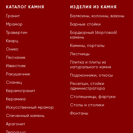
КАТАЛОГ КАМНЯ
ИЗДЕЛИЯ ИЗ КАМНЯ
Гранит
Балясины, колонны, вазоны
Мрамор
Барные стойки
Травертин
Бордюрный (бортовой)
камень
Кварц
Камины, порталы
Оникс
Лестницы
Песчаник
Плитка и плиты из
Известняк
натурального камня
Ракушечник
Подоконники, откосы
Сланец
Ресепшн, стойки
администратора
Керамогранит
Столешницы, фартуки
Керамика
Столы и столики
Искусственный мрамор
Фонтаны
Спеченный камень
Арагонит
Терраццо