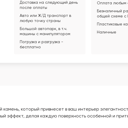
Доставка на следующий день
Оплата любым 
после оплаты
Безналичный ра
Авто или Ж/Д транспорт в
общей схеме с
любую точку страны
Пластиковые к
Большой автопарк, в т.ч.
Наличные
машины с манипулятором
Погрузка и разгрузка -
бесплатно
й камень, который привнесет в ваш интерьер элегантност
ый эффект, делая каждую поверхность особенной и прит