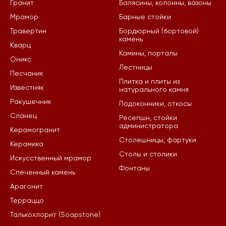
Гранит
Балясины, колонны, вазоны
Мрамор
Барные стойки
Травертин
Бордюрный (бортовой)
камень
Кварц
Камины, порталы
Оникс
Лестницы
Песчаник
Плитка и плиты из
Известняк
натурального камня
Ракушечник
Подоконники, откосы
Сланец
Ресепшн, стойки
администратора
Керамогранит
Столешницы, фартуки
Керамика
Столы и столики
Искусственный мрамор
Фонтаны
Спеченный камень
Арагонит
Терраццо
Талькохлорит (Soapstone)