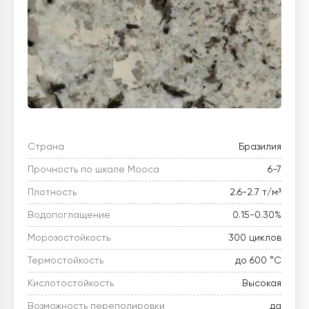
Страна
Бразилия
Прочность по шкале Мооса
6-7
Плотность
2.6-2.7 т/м³
Водопоглащение
0.15-0.30%
Морозостойкость
300 циклов
Термостойкость
до 600 °C
Кислотостойкость
Высокая
Возможность переполировки
да