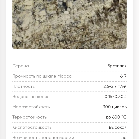
Страна
Бразилия
Прочность по шкале Мооса
6-7
Плотность
2.6-2.7 т/м³
Водопоглащение
0.15-0.30%
Морозостойкость
300 циклов
Термостойкость
до 600 °C
Кислотостойкость
Высокая
Возможность переполировки
да