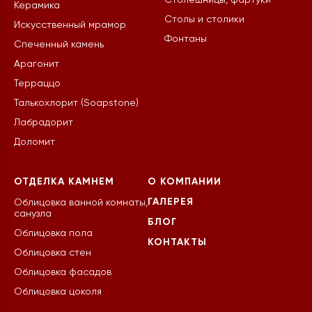
Столешницы, фартуки
Керамика
Столы и столики
Искусственный мрамор
Фонтаны
Спеченный камень
Арагонит
Терраццо
Талькохлорит (Soapstone)
Лабрадорит
Доломит
ОТДЕЛКА КАМНЕМ
О КОМПАНИИ
ГАЛЕРЕЯ
Облицовка ванной комнаты,
санузла
БЛОГ
Облицовка пола
КОНТАКТЫ
Облицовка стен
Облицовка фасадов
Облицовка цоколя