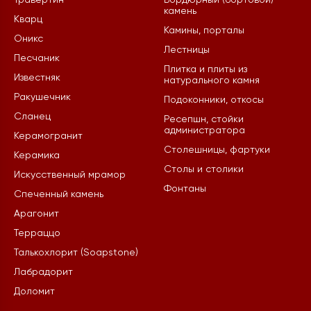
Травертин
Бордюрный (бортовой)
камень
Кварц
Камины, порталы
Оникс
Лестницы
Песчаник
Плитка и плиты из
Известняк
натурального камня
Ракушечник
Подоконники, откосы
Сланец
Ресепшн, стойки
администратора
Керамогранит
Столешницы, фартуки
Керамика
Столы и столики
Искусственный мрамор
Фонтаны
Спеченный камень
Арагонит
Терраццо
Талькохлорит (Soapstone)
Лабрадорит
Доломит