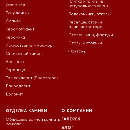
Плитка и плиты из
Известняк
натурального камня
Ракушечник
Подоконники, откосы
Сланец
Ресепшн, стойки
администратора
Керамогранит
Столешницы, фартуки
Керамика
Столы и столики
Искусственный мрамор
Фонтаны
Спеченный камень
Арагонит
Терраццо
Талькохлорит (Soapstone)
Лабрадорит
Доломит
ОТДЕЛКА КАМНЕМ
О КОМПАНИИ
ГАЛЕРЕЯ
Облицовка ванной комнаты,
санузла
БЛОГ