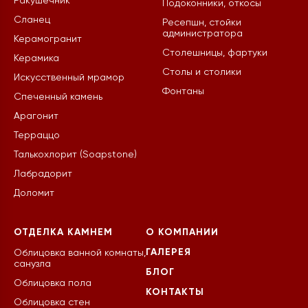
Ракушечник
Подоконники, откосы
Сланец
Ресепшн, стойки
администратора
Керамогранит
Столешницы, фартуки
Керамика
Столы и столики
Искусственный мрамор
Фонтаны
Спеченный камень
Арагонит
Терраццо
Талькохлорит (Soapstone)
Лабрадорит
Доломит
ОТДЕЛКА КАМНЕМ
О КОМПАНИИ
ГАЛЕРЕЯ
Облицовка ванной комнаты,
санузла
БЛОГ
Облицовка пола
КОНТАКТЫ
Облицовка стен