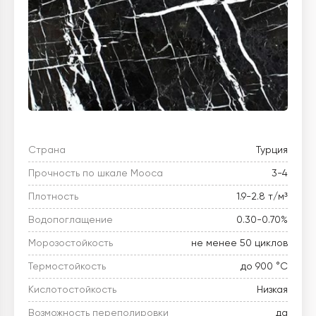
Страна
Турция
Прочность по шкале Мооса
3-4
Плотность
1.9-2.8 т/м³
Водопоглащение
0.30-0.70%
Морозостойкость
не менее 50 циклов
Термостойкость
до 900 °C
Кислотостойкость
Низкая
Возможность переполировки
да