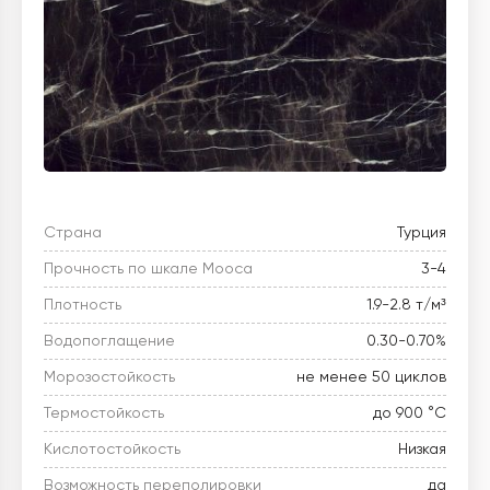
Страна
Турция
Прочность по шкале Мооса
3-4
Плотность
1.9-2.8 т/м³
Водопоглащение
0.30-0.70%
Морозостойкость
не менее 50 циклов
Термостойкость
до 900 °C
Кислотостойкость
Низкая
Возможность переполировки
да