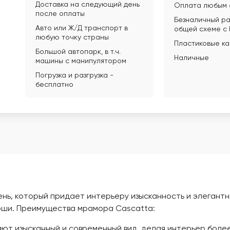
Доставка на следующий день
Оплата любым 
после оплаты
Безналичный ра
Авто или Ж/Д транспорт в
общей схеме с
любую точку страны
Пластиковые к
Большой автопарк, в т.ч.
Наличные
машины с манипулятором
Погрузка и разгрузка -
бесплатно
ь, который придает интерьеру изысканность и элегантно
оши. Преимущества мрамора Cascatta:
ют изысканный и современный вид, делая интерьер более