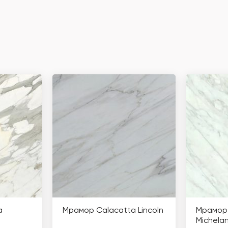
a
Мрамор Calacatta Lincoln
Мрамор 
Michela