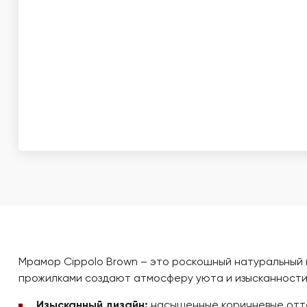
Мрамор Cippolo Brown – это роскошный натуральный к
прожилками создают атмосферу уюта и изысканности
Изысканный дизайн:
насыщенные коричневые оттен