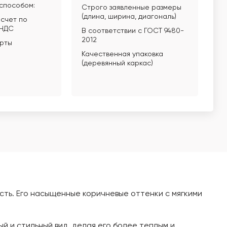
способом:
Строго заявленные размеры
(длина, ширина, диагональ)
счет по
 НДС
В соответствии с ГОСТ 9480-
2012
арты
Качественная упаковка
(деревянный каркас)
сть. Его насыщенные коричневые оттенки с мягкими
 и стильный вид, делая его более теплым и