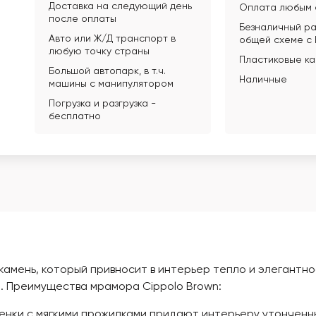
Доставка на следующий день
Оплата любым 
после оплаты
Безналичный ра
Авто или Ж/Д транспорт в
общей схеме с
любую точку страны
Пластиковые к
Большой автопарк, в т.ч.
Наличные
машины с манипулятором
Погрузка и разгрузка -
бесплатно
амень, который привносит в интерьер тепло и элегантно
. Преимущества мрамора Cippolo Brown:
ки с мягкими прожилками придают интерьеру утонченный