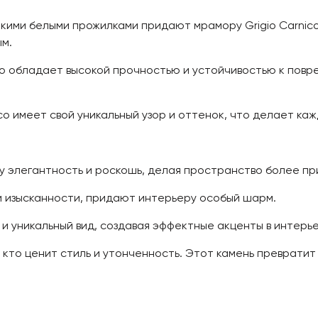
ими белыми прожилками придают мрамору Grigio Carnico
м.
co обладает высокой прочностью и устойчивостью к повр
co имеет свой уникальный узор и оттенок, что делает к
 элегантность и роскошь, делая пространство более пр
 изысканности, придают интерьеру особый шарм.
и уникальный вид, создавая эффектные акценты в интерье
, кто ценит стиль и утонченность. Этот камень преврати