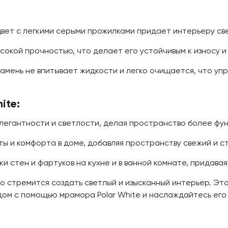
вет с легкими серыми прожилками придает интерьеру све
окой прочностью, что делает его устойчивым к износу 
амень не впитывает жидкости и легко очищается, что уп
ite:
легантности и светлости, делая пространство более фу
 и комфорта в доме, добавляя пространству свежий и ст
и стен и фартуков на кухне и в ванной комнате, придава
кто стремится создать светлый и изысканный интерьер. 
 дом с помощью мрамора Polar White и наслаждайтесь его