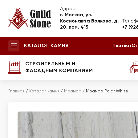
Адрес
г. Москва, ул.
Космонавта Волкова, д.
Телеф
20, пом. 415
+7 (92
КАТАЛОГ КАМНЯ
Плитка
Ст
СТРОИТЕЛЬНЫМ И
ФАСАДНЫМ КОМПАНИЯМ
Главная
/
Каталог камня
/
Мрамор
/
Мрамор Polar White