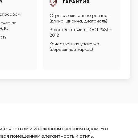
А
ГАРАНТИЯ
способом:
Строго заявленные размеры
(длина, ширина, диагональ)
счет по
 НДС
В соответствии с ГОСТ 9480-
2012
арты
Качественная упаковка
(деревянный каркас)
м качеством и изысканным внешним видом. Его
авая помещениям элегантность и стиль.