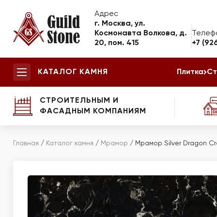
Адрес
г. Москва, ул.
Космонавта Волкова, д.
Телеф
20, пом. 415
+7 (92
КАТАЛОГ КАМНЯ
Плитка
Ст
СТРОИТЕЛЬНЫМ И
ФАСАДНЫМ КОМПАНИЯМ
Главная
/
Каталог камня
/
Мрамор
/
Мрамор Silver Dragon Cr