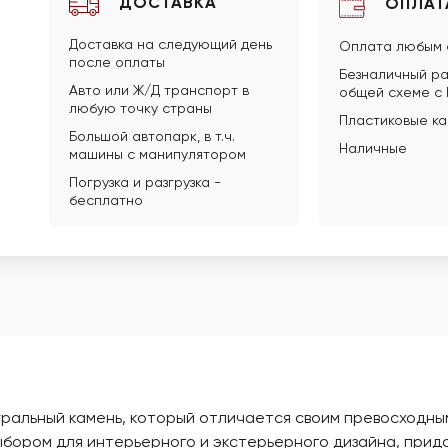
ДОСТАВКА
ОПЛАТ
Доставка на следующий день
Оплата любым 
после оплаты
Безналичный ра
Авто или Ж/Д транспорт в
общей схеме с
любую точку страны
Пластиковые к
Большой автопарк, в т.ч.
Наличные
машины с манипулятором
Погрузка и разгрузка -
бесплатно
туральный камень, который отличается своим превосходны
ыбором для интерьерного и экстерьерного дизайна, прид