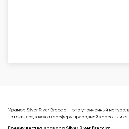
Мрамор Silver River Breccia — это утонченный натур
потоки, создавая атмосферу природной красоты и спо
Преимущества мрамора Silver River Breccia: