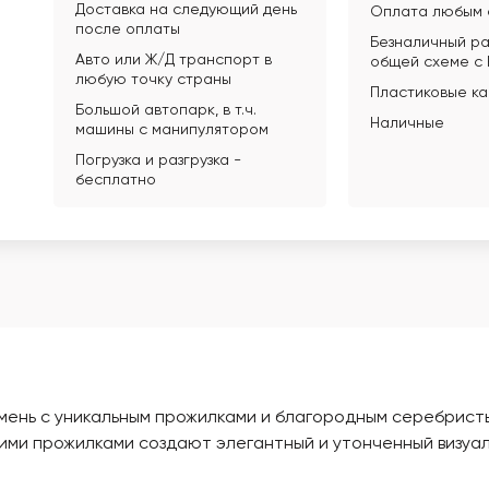
Доставка на следующий день
Оплата любым 
после оплаты
Безналичный ра
Авто или Ж/Д транспорт в
общей схеме с
любую точку страны
Пластиковые к
Большой автопарк, в т.ч.
Наличные
машины с манипулятором
Погрузка и разгрузка -
бесплатно
камень с уникальным прожилками и благородным серебрис
кими прожилками создают элегантный и утонченный визуа