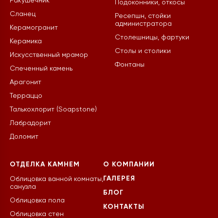
Ракушечник
Подоконники, откосы
Сланец
Ресепшн, стойки
администратора
Керамогранит
Столешницы, фартуки
Керамика
Столы и столики
Искусственный мрамор
Фонтаны
Спеченный камень
Арагонит
Терраццо
Талькохлорит (Soapstone)
Лабрадорит
Доломит
ОТДЕЛКА КАМНЕМ
О КОМПАНИИ
ГАЛЕРЕЯ
Облицовка ванной комнаты,
санузла
БЛОГ
Облицовка пола
КОНТАКТЫ
Облицовка стен