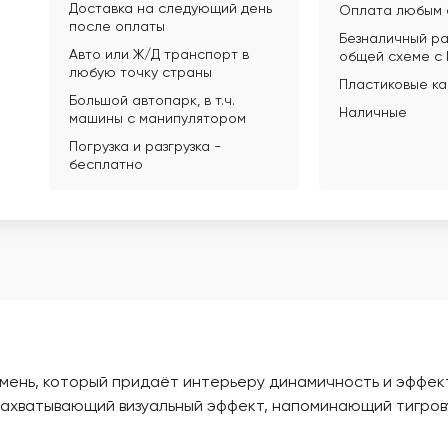
Доставка на следующий день
Оплата любым 
после оплаты
Безналичный ра
Авто или Ж/Д транспорт в
общей схеме с
любую точку страны
Пластиковые к
Большой автопарк, в т.ч.
Наличные
машины с манипулятором
Погрузка и разгрузка -
бесплатно
амень, который придаёт интерьеру динамичность и эффек
захватывающий визуальный эффект, напоминающий тигров