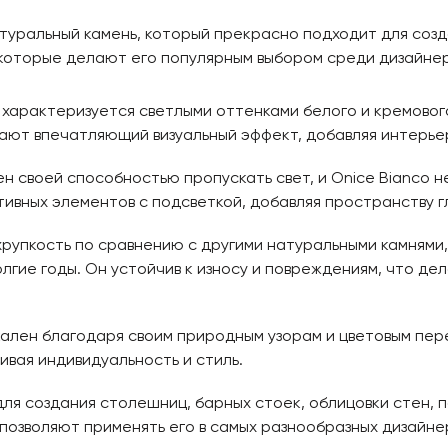
атуральный камень, который прекрасно подходит для соз
которые делают его популярным выбором среди дизайнер
 характеризуется светлыми оттенками белого и кремового
ют впечатляющий визуальный эффект, добавляя интерьер
н своей способностью пропускать свет, и Onice Bianco 
ативных элементов с подсветкой, добавляя пространству 
рупкость по сравнению с другими натуральными камнями, 
лгие годы. Он устойчив к износу и повреждениям, что д
кален благодаря своим природным узорам и цветовым пер
ивая индивидуальность и стиль.
ля создания столешниц, барных стоек, облицовки стен, по
 позволяют применять его в самых разнообразных дизайне