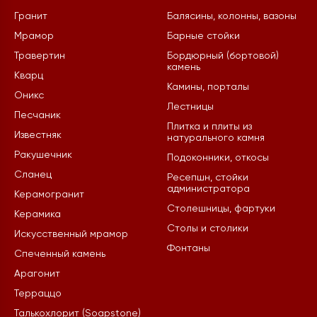
Гранит
Балясины, колонны, вазоны
Мрамор
Барные стойки
Травертин
Бордюрный (бортовой)
камень
Кварц
Камины, порталы
Оникс
Лестницы
Песчаник
Плитка и плиты из
Известняк
натурального камня
Ракушечник
Подоконники, откосы
Сланец
Ресепшн, стойки
администратора
Керамогранит
Столешницы, фартуки
Керамика
Столы и столики
Искусственный мрамор
Фонтаны
Спеченный камень
Арагонит
Терраццо
Талькохлорит (Soapstone)