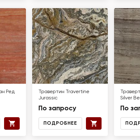
ан Ред
Травертин Travertine
Траверт
Jurassic
Silver B
По запросу
По за
ПОДРОБНЕЕ
ПОД