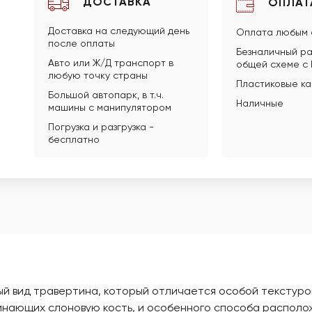
ДОСТАВКА
ОПЛАТ
Доставка на следующий день
Оплата любым 
после оплаты
Безналичный ра
Авто или Ж/Д транспорт в
общей схеме с
любую точку страны
Пластиковые к
Большой автопарк, в т.ч.
Наличные
машины с манипулятором
Погрузка и разгрузка -
бесплатно
тный вид травертина, который отличается особой текстур
инающих слоновую кость, и особенного способа располож