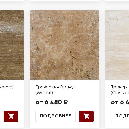
Noche)
Травертин Волнут
Траверт
(Walnut)
(Classic 
от 6 480 ₽
от 6 
ПОДРОБНЕЕ
ПОД