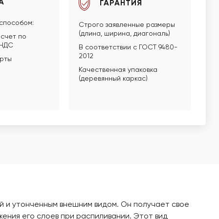
А
ГАРАНТИЯ
способом:
Строго заявленные размеры
(длина, ширина, диагональ)
счет по
 НДС
В соответствии с ГОСТ 9480-
2012
арты
Качественная упаковка
(деревянный каркас)
ой и утонченным внешним видом. Он получает свое
ения его слоев при распиливании. Этот вид