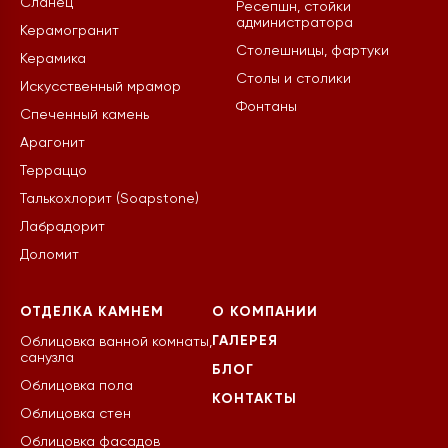
Сланец
Ресепшн, стойки
администратора
Керамогранит
Столешницы, фартуки
Керамика
Столы и столики
Искусственный мрамор
Фонтаны
Спеченный камень
Арагонит
Терраццо
Талькохлорит (Soapstone)
Лабрадорит
Доломит
ОТДЕЛКА КАМНЕМ
О КОМПАНИИ
ГАЛЕРЕЯ
Облицовка ванной комнаты,
санузла
БЛОГ
Облицовка пола
КОНТАКТЫ
Облицовка стен
Облицовка фасадов