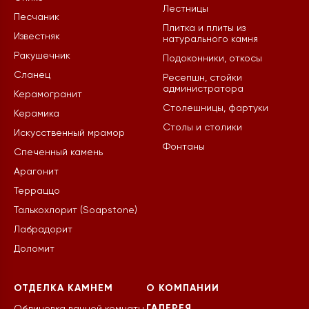
Лестницы
Песчаник
Плитка и плиты из
Известняк
натурального камня
Ракушечник
Подоконники, откосы
Сланец
Ресепшн, стойки
администратора
Керамогранит
Столешницы, фартуки
Керамика
Столы и столики
Искусственный мрамор
Фонтаны
Спеченный камень
Арагонит
Терраццо
Талькохлорит (Soapstone)
Лабрадорит
Доломит
ОТДЕЛКА КАМНЕМ
О КОМПАНИИ
ГАЛЕРЕЯ